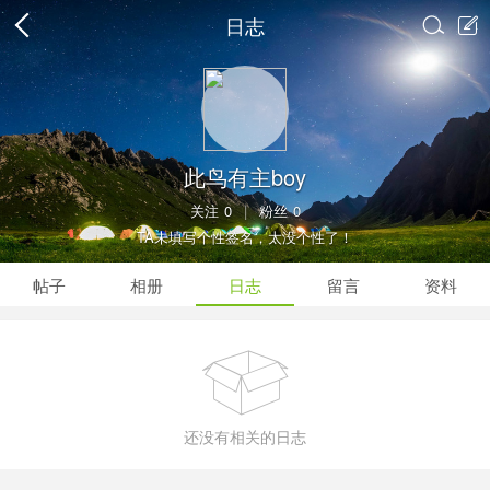
日志


此鸟有主boy
关注
0
|
粉丝
0
TA未填写个性签名，太没个性了！
帖子
相册
日志
留言
资料

还没有相关的日志