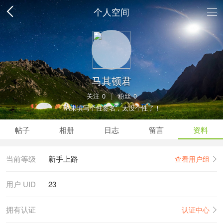
个人空间
马其顿君
关注
0
|
粉丝
0
TA未填写个性签名，太没个性了！
帖子
相册
日志
留言
资料
当前等级
新手上路
查看用户组
用户 UID
23
拥有认证
认证中心