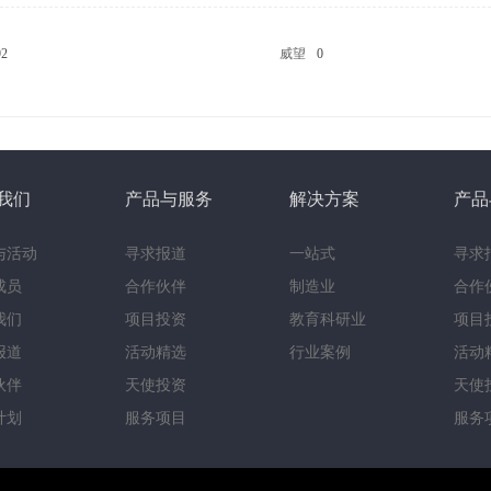
92
威望
0
我们
产品与服务
解决方案
产品
与活动
寻求报道
一站式
寻求
成员
合作伙伴
制造业
合作
我们
项目投资
教育科研业
项目
报道
活动精选
行业案例
活动
伙伴
天使投资
天使
计划
服务项目
服务