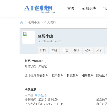
首页
AI知识库
活
创想小编
个人资料
创想小编
http://llms-ai.com/?2
AI
›
›
广播
主题
日志
相册
记录
分享
创想小编
(UID: 2)
邮箱状态
未验证
统计信息
好友数 0
|
记录数 0
|
日志数 0
|
相册数 0
|
回帖数 0
活跃概况
创
用户组
高级会员
注册时间
2024-3-13 01:50
最后访
上次发表时间
2026-7-18 11:44
所在时