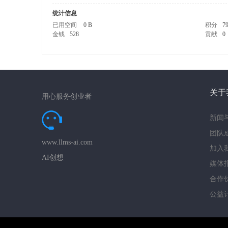
统计信息
已用空间
0 B
积分
7
金钱
528
贡献
0
想
关于
用心服务创业者
新闻
团队
www.llms-ai.com
加入
AI创想
媒体
合作
公益